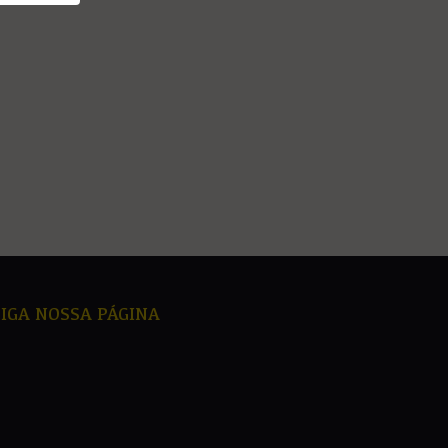
Reserve Agora
*Programação sujeita a alterações
SIGA NOSSA PÁGINA