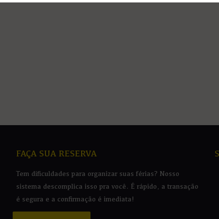
Apresentação cultural e brincadeiras típicas junina
Pague em até 12X sem juros no cartão
Reserve Agora
*Programação sujeita a alterações
FAÇA SUA RESERVA
Tem dificuldades para organizar suas férias? Nosso
sistema descomplica isso pra você. É rápido, a transação
é segura e a confirmação é imediata!