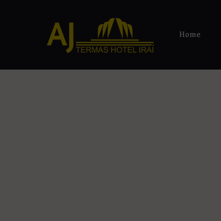
modal-check
Home