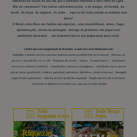
sobretudo na virada de ano em que o ambiente remeterá a uma festa no Egito.
Mês de comemorar! São tantas confraternizações: a de amigos, do futebol, da
escola, da facul, da empresa, do clube... aqui no AJ vocês curtem ao máximo essa
época!
O Natal e Ano Novo em família são especiais, ceias maravilhosas, shows, fogos,
apresentações, rituais de passagem, entrega de presentes com papai noel,
ambientes decorados... são momento únicos que preparamos para vocês.
Confira aqui nossa programação de Dezembro, na qual você conta diariamente com:
•Refeições e bebidas de livre consumo conforme pacote escolhido (VIP ou Standard)
•Petiscos na
piscina a vontade das 10 às 19h
•Máquina de sorvete
•Sauna
•Espaço fitness.
•Atividades
recreativas adultas e infantis
•Caminhadas culturais ou ecológicas
•Atividades extras (custo
extra): barco, quadriciclo, tirolesa, paintball, patinetes, bicicletas, sítios e city tour
•Recepção
especial com espumantes
•Música ao vivo* (conforme ocupação)
•Amplo contato com a natureza
•Em frente ao Balneário Oswaldo Cruz, com acesso ao Rio do Mel
Toda
Toda Terça-
Segunda-Feira
Feira