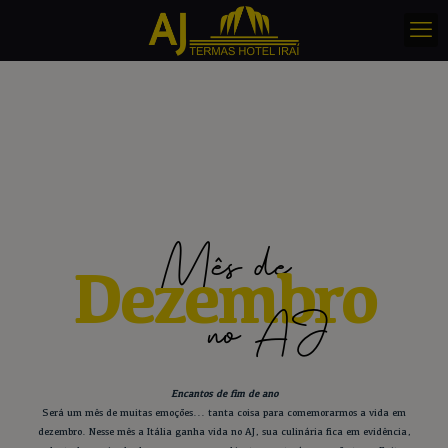
modal-check
Mês de
Dezembro
no AJ
Encantos de fim de ano
Será um mês de muitas emoções... tanta coisa para comemorarmos a vida em
dezembro. Nesse mês a Itália ganha vida no AJ, sua culinária fica em evidência,